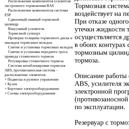
Расположение компонентов усилителя
Тормозная система
экстренного торможения BAS
Расположение компонентов системы
воздействует на п
ESP
Сдвоенный главный тормозной
При отказе одного
цилиндр
утечки жидкости 
Вакуумный усилитель
Тормозной суппорт
осуществляется д
Проверка толщины тормозного диска и
накладок тормозных колодок
в обоих контурах
Снятие и установка тормозных колодок
тормозным цилинд
Снятие и установка переднего троса
привода стояночного тормоза
тормоза.
Регулировка стояночного тормоза
Система антиблокировки тормозов
ABS, противозаносная система -
Описание работы 
расположение элементов
+
Подвеска и рулевое управление
ABS, усилителя э
+
Кузов
+
Бортовое электрооборудование
электронной прог
+
Cхемы электрооборудования
(противозаносной
по эксплуатации
.
Резервуар с торм