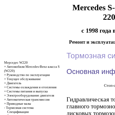
Mercedes S-
22
с 1998 года
Ремонт и эксплуата
Тормозная с
Мерседес W220
+
Автомобили Mercedes-Benz класса S
Основная ин
(W220)
+
Руководство по эксплуатации
+
Текущее обслуживание
+
Двигатель
Стоп-
+
Системы охлаждения и отопления
+
Системы питания и выпуска
+
Электрооборудование двигателя
Гидравлическая т
+
Автоматическая трансмиссия
+
Приводные валы
главного тормозно
-
Тормозная система
Спецификации
дисковых тормозов