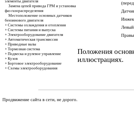
элементы двигателя
(перед
Замена цепей привода ГРМ и установка
фаз газораспределения
Датчи
Местоположение основных датчиков
Инжект
бензинового двигателя
+
Системы охлаждения и отопления
Левый
+
Системы питания и выпуска
+
Электрооборудование двигателя
Правы
+
Автоматическая трансмиссия
+
Приводные валы
+
Тормозная система
Положения основн
+
Подвеска и рулевое управление
иллюстрациях.
+
Кузов
+
Бортовое электрооборудование
+
Cхемы электрооборудования
Продвижение сайта в сети, не дорого.