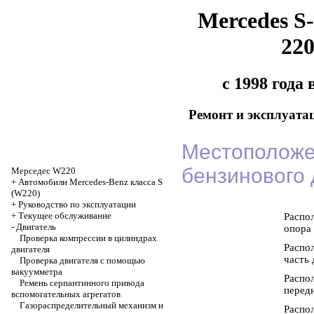
Mercedes S-
22
с 1998 года
Ремонт и эксплуата
Местоположе
бензинового 
Мерседес W220
+
Автомобили Mercedes-Benz класса S
(W220)
+
Руководство по эксплуатации
+
Текущее обслуживание
Распол
-
Двигатель
опора 
Проверка компрессии в цилиндрах
Распол
двигателя
часть 
Проверка двигателя с помощью
вакуумметра
Распол
Ремень серпантинного привода
передн
вспомогательных агрегатов
Газораспределительный механизм и
Распо