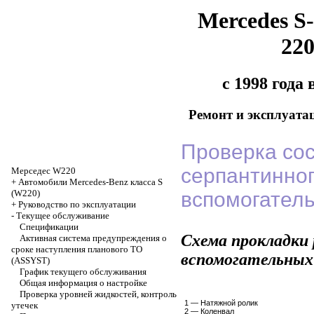
Mercedes S-
22
с 1998 года
Ремонт и эксплуата
Проверка со
серпантинно
Мерседес W220
+
Автомобили Mercedes-Benz класса S
(W220)
вспомогатель
+
Руководство по эксплуатации
-
Текущее обслуживание
Спецификации
Схема прокладки
Активная система предупреждения о
сроке наступления планового ТО
вспомогательных
(ASSYST)
График текущего обслуживания
Общая информация о настройке
Проверка уровней жидкостей, контроль
1 — Натяжной ролик
утечек
2 — Коленвал