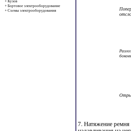
+
Кузов
+
Бортовое электрооборудование
Попер
+
Cхемы электрооборудования
отсло
Разло
боков
Отрыв
7. Натяжение ремня
надавливания на не