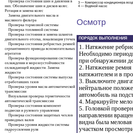
Проверка состояния шин и давления в
3 — Компрессор кондиционера воз
них. Обозначение шин и дисков колес.
4 — Водяной насос
Ротация и замена колес
Замена двигательного масла и
Осмотр
масляного фильтра
Проверка тормозной системы
Проверка топливной системы
Проверка состояния и замена шлангов
ПОРЯДОК ВЫПОЛНЕНИЯ
двигательного отсека, локализация утечек
Проверка состояния ребристых ремней
1. Натяжение ребри
серпантинного привода вспомогательных
Необходимо периоди
агрегатов
Проверка функционирования системы
при обнаружении де
охлаждения и морозоустойчивости
2. Натяжение ремня
охлаждающей жидкости. Замена
жидкости
натяжителем и в про
Проверка состояния системы выпуска
3. Выключите двига
отработавших газов
Проверка уровня масла автоматической
нейтральное положе
трансмиссии
автомобиль на подст
Визуальная проверка герметичности
4. Маркируйте мело
автоматической трансмиссии
Проверка состояния компонент
5. Головкой проверн
подвески и рулевого управления
направлении вращени
Проверка состояния защитных чехлов
приводных валов
видна была меловая
Проверка уровня жидкости системы
участком просмотри
гидроусиления руля