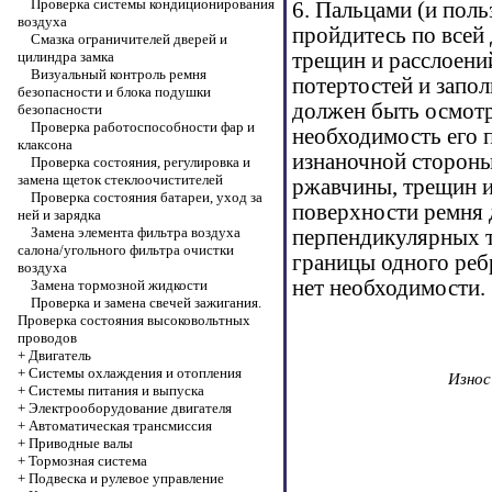
Проверка системы кондиционирования
6. Пальцами (и поль
воздуха
пройдитесь по всей
Смазка ограничителей дверей и
цилиндра замка
трещин и расслоений
Визуальный контроль ремня
потертостей и запо
безопасности и блока подушки
должен быть осмотр
безопасности
Проверка работоспособности фар и
необходимость его 
клаксона
изнаночной стороны
Проверка состояния, регулировка и
замена щеток стеклоочистителей
ржавчины, трещин и
Проверка состояния батареи, уход за
поверхности ремня 
ней и зарядка
Замена элемента фильтра воздуха
перпендикулярных т
салона/угольного фильтра очистки
границы одного ребр
воздуха
нет необходимости.
Замена тормозной жидкости
Проверка и замена свечей зажигания.
Проверка состояния высоковольтных
проводов
+
Двигатель
+
Системы охлаждения и отопления
Износ
+
Системы питания и выпуска
+
Электрооборудование двигателя
+
Автоматическая трансмиссия
+
Приводные валы
+
Тормозная система
+
Подвеска и рулевое управление