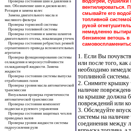
водогреи, сушилки 
Проверка состояния шин и давления в
них. Обозначение шин и дисков колес.
вентилироваться. П
Ротация и замена колес
смывайте его водо
Замена двигательного масла и
топливной системой
масляного фильтра
Проверка тормозной системы
рукой огнетушитель
Проверка топливной системы
немедленно вытира
Проверка состояния и замена шлангов
бензином ветошь в 
двигательного отсека, локализация утечек
Проверка состояния ребристых ремней
самовоспламенитьс
серпантинного привода вспомогательных
агрегатов
1. Если Вы почувст
Проверка функционирования системы
охлаждения и морозоустойчивости
или после того, как
охлаждающей жидкости. Замена
необходимо немедле
жидкости
топливной системы.
Проверка состояния системы выпуска
отработавших газов
2. Снимите крышку т
Проверка уровня масла автоматической
наличие повреждени
трансмиссии
Визуальная проверка герметичности
на крышке должна б
автоматической трансмиссии
повреждений или ко
Проверка состояния компонент
подвески и рулевого управления
3. Обследуйте впус
Проверка состояния защитных чехлов
системы на наличие 
приводных валов
соединения между л
Проверка уровня жидкости системы
гидроусиления руля
впрыска топлива, а