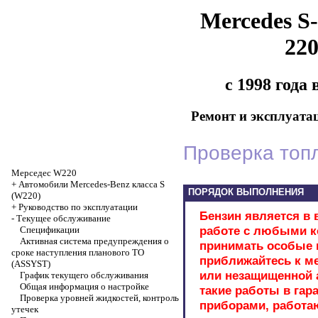
Mercedes S-
22
с 1998 года
Ремонт и эксплуата
Проверка топ
Мерседес W220
+
Автомобили Mercedes-Benz класса S
ПОРЯДОК ВЫПОЛНЕНИЯ
(W220)
+
Руководство по эксплуатации
Бензин является в
-
Текущее обслуживание
работе с любыми к
Спецификации
Активная система предупреждения о
принимать особые м
сроке наступления планового ТО
приближайтесь к м
(ASSYST)
или незащищенной 
График текущего обслуживания
Общая информация о настройке
такие работы в га
Проверка уровней жидкостей, контроль
приборами, работаю
утечек