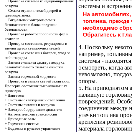
Проверка системы кондиционирования
системы и встроенн
воздуха
Смазка ограничителей дверей и
На автомобилях,
цилиндра замка
Визуальный контроль ремня
топлива, прежде
безопасности и блока подушки
необходимо сбро
безопасности
Обратитесь к Гл
Проверка работоспособности фар и
клаксона
Проверка состояния, регулировка и
4. Поскольку некот
замена щеток стеклоочистителей
Проверка состояния батареи, уход за
например, топливны
ней и зарядка
системы - находятся
Замена элемента фильтра воздуха
осмотреть, когда ав
салона/угольного фильтра очистки
воздуха
невозможно, поддом
Замена тормозной жидкости
опоры.
Проверка и замена свечей зажигания.
Проверка состояния высоковольтных
5. На приподнятом 
проводов
наливную горловину
+
Двигатель
+
Системы охлаждения и отопления
повреждений. Особо
+
Системы питания и выпуска
соединения между н
+
Электрооборудование двигателя
утечки топлива про
+
Автоматическая трансмиссия
+
Приводные валы
крепления резиново
+
Тормозная система
материала горловин
+
Подвеска и рулевое управление