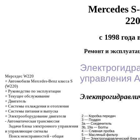
Mercedes S-
22
с 1998 года
Ремонт и эксплуата
Электрогидра
управления А
Мерседес W220
+
Автомобили Mercedes-Benz класса S
(W220)
+
Руководство по эксплуатации
Электрогидравлич
+
Текущее обслуживание
+
Двигатель
+
Системы охлаждения и отопления
+
Системы питания и выпуска
+
Электрооборудование двигателя
2 — Коробка передач
3 — Поддон
-
Автоматическая трансмиссия
3а — Соединитель
Задачи блока электронного управления
3b, 19а — Болты
и управляющие сигналы
4 — Сливная пробка
5 — Масляный фильтр
Поиск неисправностей - общая
19 — Электрогидравлический блок 