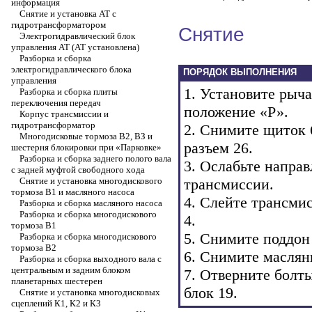
информация
Снятие и установка АТ с
гидротрансформатором
Снятие
Электрогидравлический блок
управления АТ (АТ установлена)
Разборка и сборка
электрогидравлического блока
ПОРЯДОК ВЫПОЛНЕНИЯ
управления
1. Установите рыча
Разборка и сборка плиты
переключения передач
положение «Р».
Корпус трансмиссии и
гидротрансформатор
2. Снимите щиток 
Многодисковые тормоза В2, ВЗ и
разъем 26.
шестерня блокировки при «Парковке»
Разборка и сборка заднего полого вала
3. Ослабьте напра
с задней муфтой свободного хода
Снятие и установка многодискового
трансмиссии.
тормоза В1 и масляного насоса
4. Слейте трансми
Разборка и сборка масляного насоса
Разборка и сборка многодискового
4.
тормоза В1
5. Снимите поддон 
Разборка и сборка многодискового
тормоза В2
6. Снимите маслян
Разборка и сборка выходного вала с
центральным и задним блоком
7. Отверните болт
планетарных шестерен
блок 19.
Снятие и установка многодисковых
сцеплений К1, К2 и К3