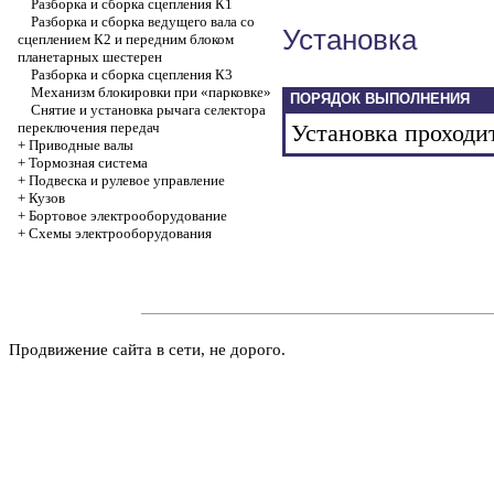
Разборка и сборка сцепления К1
Разборка и сборка ведущего вала со
Установка
сцеплением К2 и передним блоком
планетарных шестерен
Разборка и сборка сцепления К3
Механизм блокировки при «парковке»
ПОРЯДОК ВЫПОЛНЕНИЯ
Снятие и установка рычага селектора
переключения передач
Установка проходит
+
Приводные валы
+
Тормозная система
+
Подвеска и рулевое управление
+
Кузов
+
Бортовое электрооборудование
+
Cхемы электрооборудования
Продвижение сайта в сети, не дорого.